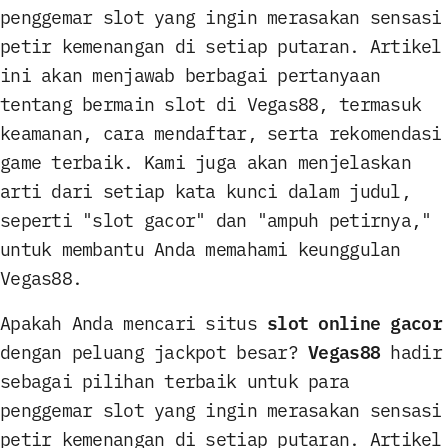
penggemar slot yang ingin merasakan sensasi
petir kemenangan di setiap putaran. Artikel
ini akan menjawab berbagai pertanyaan
tentang bermain slot di Vegas88, termasuk
keamanan, cara mendaftar, serta rekomendasi
game terbaik. Kami juga akan menjelaskan
arti dari setiap kata kunci dalam judul,
seperti "slot gacor" dan "ampuh petirnya,"
untuk membantu Anda memahami keunggulan
Vegas88.
slot online gacor
Apakah Anda mencari situs
Vegas88
dengan peluang jackpot besar?
hadir
sebagai pilihan terbaik untuk para
penggemar slot yang ingin merasakan sensasi
petir kemenangan di setiap putaran. Artikel