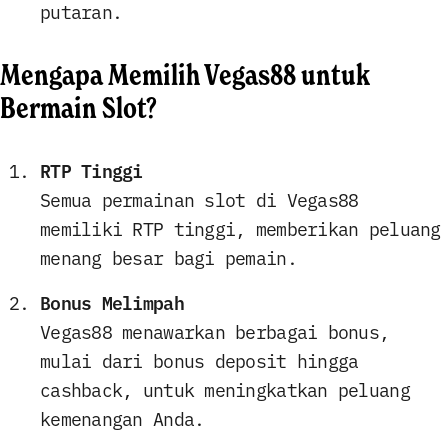
putaran.
Mengapa Memilih Vegas88 untuk
Bermain Slot?
RTP Tinggi
Semua permainan slot di Vegas88
memiliki RTP tinggi, memberikan peluang
menang besar bagi pemain.
Bonus Melimpah
Vegas88 menawarkan berbagai bonus,
mulai dari bonus deposit hingga
cashback, untuk meningkatkan peluang
kemenangan Anda.