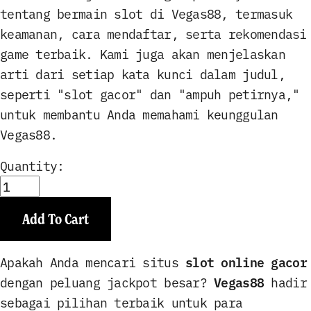
tentang bermain slot di Vegas88, termasuk
keamanan, cara mendaftar, serta rekomendasi
game terbaik. Kami juga akan menjelaskan
arti dari setiap kata kunci dalam judul,
seperti "slot gacor" dan "ampuh petirnya,"
untuk membantu Anda memahami keunggulan
Vegas88.
Quantity:
Add To Cart
slot online gacor
Apakah Anda mencari situs
Vegas88
dengan peluang jackpot besar?
hadir
sebagai pilihan terbaik untuk para