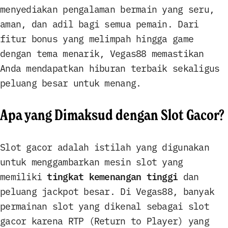
menyediakan pengalaman bermain yang seru,
aman, dan adil bagi semua pemain. Dari
fitur bonus yang melimpah hingga game
dengan tema menarik, Vegas88 memastikan
Anda mendapatkan hiburan terbaik sekaligus
peluang besar untuk menang.
Apa yang Dimaksud dengan Slot Gacor?
Slot gacor adalah istilah yang digunakan
untuk menggambarkan mesin slot yang
tingkat kemenangan tinggi
memiliki
dan
peluang jackpot besar. Di Vegas88, banyak
permainan slot yang dikenal sebagai slot
gacor karena RTP (Return to Player) yang