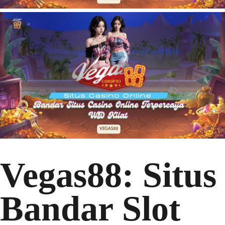
Vegas88: Situs
Bandar Slot