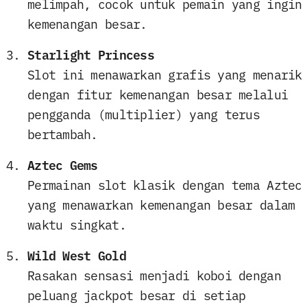
melimpah, cocok untuk pemain yang ingin
kemenangan besar.
Starlight Princess
Slot ini menawarkan grafis yang menarik
dengan fitur kemenangan besar melalui
pengganda (multiplier) yang terus
bertambah.
Aztec Gems
Permainan slot klasik dengan tema Aztec
yang menawarkan kemenangan besar dalam
waktu singkat.
Wild West Gold
Rasakan sensasi menjadi koboi dengan
peluang jackpot besar di setiap